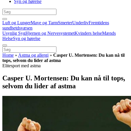
Syn og hørelse
Luft og Lunger
Mave og Tarm
Smerter
Underliv
Fremtidens
sundhetdsvæsen
Usynlig Syg
Hjernen og Nervesystemet
Kvinders helse
Mænds
Helse
Syn og hørelse
Home
»
Astma og allergi
»
Casper U. Mortensen: Du kan nå til
tops, selvom du lider af astma
Elitesport med astma
Casper U. Mortensen: Du kan nå til tops,
selvom du lider af astma