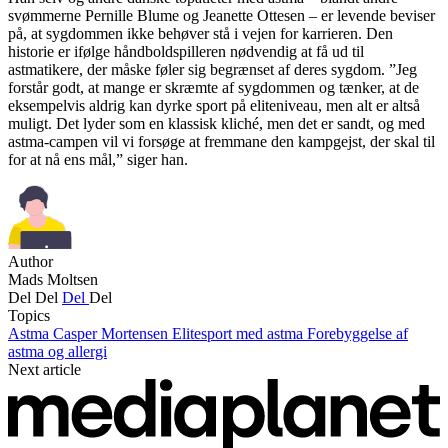
svømmerne Pernille Blume og Jeanette Ottesen – er levende beviser
på, at sygdommen ikke behøver stå i vejen for karrieren. Den
historie er ifølge håndboldspilleren nødvendig at få ud til
astmatikere, der måske føler sig begrænset af deres sygdom. ”Jeg
forstår godt, at mange er skræmte af sygdommen og tænker, at de
eksempelvis aldrig kan dyrke sport på eliteniveau, men alt er altså
muligt. Det lyder som en klassisk kliché, men det er sandt, og med
astma-campen vil vi forsøge at fremmane den kampgejst, der skal til
for at nå ens mål,” siger han.
Author
Mads Moltsen
Del
Del
Del
Del
Topics
Astma
Casper Mortensen
Elitesport med astma
Forebyggelse af
astma og allergi
Next article