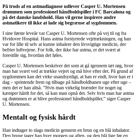
På trods af en astmadiagnose udlever Casper U. Mortensen
drømmen som professionel håndboldspiller i FC Barcalona og
på det danske landshold. Han vil gerne inspirere andre
astmatikere til ikke at lade sig begrænse af sygdommen.
I sine første leveår var Casper U. Mortensen ofte på vej til og fra
Hvidovre Hospital. Hans astma forstyrrede vejrtrækningen, og han
var for lille til selv at kunne inhalere den livsvigtige medicin, der
befrier luftvejene. For folk, der ikke har astma, er det svært at
forestille sig, hvordan det føles.
Casper U. Mortensen beskriver det som at gå igennem tæt røg, hvor
man har svært ved at trække vejret og må hive efter det. På grund af
sygdommen kan det virke usandsynligt, at han er endt, hvor han er i
dag – sprintende frem og tilbage på håndboldbanen uge efter uge –
men det er han altså. ”Hvis man virkelig brænder for noget og
kæmper hårdt for det, så kan man opnå det. Selv hvis man har astma
og drømmen er at blive professionel håndboldspiller,” siger Casper
U. Mortensen.
Mentalt og fysisk hårdt
Han indtager to slags medicin gennem en brun og en blå inhalator.
Den brune tager han hver morgen og aften, og den blå lige før en