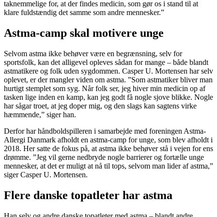
taknemmelige for, at der findes medicin, som gør os i stand til at
klare fuldstændig det samme som andre mennesker.”
Astma-camp skal motivere unge
Selvom astma ikke behøver være en begrænsning, selv for
sportsfolk, kan det alligevel opleves sådan for mange – både blandt
astmatikere og folk uden sygdommen. Casper U. Mortensen har selv
oplevet, er der mangler viden om astma. ”Som astmatiker bliver man
hurtigt stemplet som syg. Når folk ser, jeg hiver min medicin op af
tasken lige inden en kamp, kan jeg godt få nogle sjove blikke. Nogle
har sågar troet, at jeg doper mig, og den slags kan sagtens virke
hæmmende,” siger han.
Derfor har håndboldspilleren i samarbejde med foreningen Astma-
Allergi Danmark afholdt en astma-camp for unge, som blev afholdt i
2018. Her satte de fokus på, at astma ikke behøver stå i vejen for ens
drømme. ”Jeg vil gerne nedbryde nogle barrierer og fortælle unge
mennesker, at det er muligt at nå til tops, selvom man lider af astma,”
siger Casper U. Mortensen.
Flere danske topatleter har astma
Han selv og andre danske topatleter med astma – blandt andre