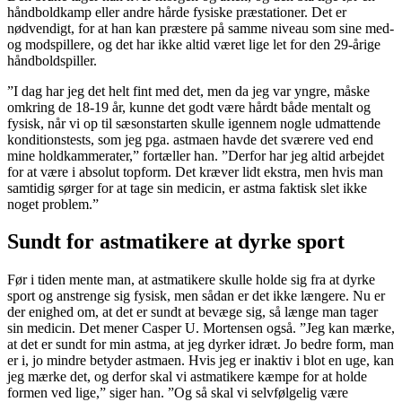
håndboldkamp eller andre hårde fysiske præstationer. Det er
nødvendigt, for at han kan præstere på samme niveau som sine med-
og modspillere, og det har ikke altid været lige let for den 29-årige
håndboldspiller.
”I dag har jeg det helt fint med det, men da jeg var yngre, måske
omkring de 18-19 år, kunne det godt være hårdt både mentalt og
fysisk, når vi op til sæsonstarten skulle igennem nogle udmattende
konditionstests, som jeg pga. astmaen havde det sværere ved end
mine holdkammerater,” fortæller han. ”Derfor har jeg altid arbejdet
for at være i absolut topform. Det kræver lidt ekstra, men hvis man
samtidig sørger for at tage sin medicin, er astma faktisk slet ikke
noget problem.”
Sundt for astmatikere at dyrke sport
Før i tiden mente man, at astmatikere skulle holde sig fra at dyrke
sport og anstrenge sig fysisk, men sådan er det ikke længere. Nu er
der enighed om, at det er sundt at bevæge sig, så længe man tager
sin medicin. Det mener Casper U. Mortensen også. ”Jeg kan mærke,
at det er sundt for min astma, at jeg dyrker idræt. Jo bedre form, man
er i, jo mindre betyder astmaen. Hvis jeg er inaktiv i blot en uge, kan
jeg mærke det, og derfor skal vi astmatikere kæmpe for at holde
formen ved lige,” siger han. ”Og så skal vi selvfølgelig være