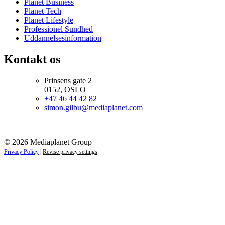
Planet Business
Planet Tech
Planet Lifestyle
Professionel Sundhed
Uddannelsesinformation
Kontakt os
Prinsens gate 2
0152, OSLO
+47 46 44 42 82
simon.gilbu@mediaplanet.com
© 2026 Mediaplanet Group
Privacy Policy
|
Revise privacy settings