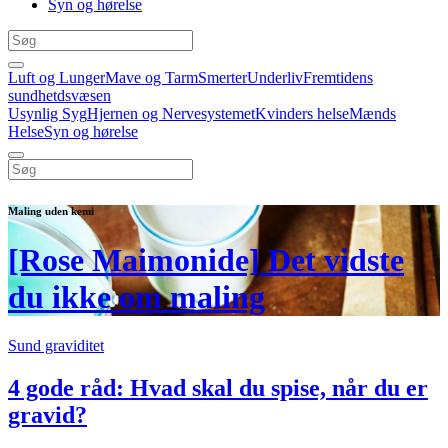
Syn og hørelse
Luft og Lunger
Mave og Tarm
Smerter
Underliv
Fremtidens
sundhetdsvæsen
Usynlig Syg
Hjernen og Nervesystemet
Kvinders helse
Mænds
Helse
Syn og hørelse
Maling uden kemi
[Rose Maimonide] Det vidste
du ikke om maling
Sund graviditet
4 gode råd: Hvad skal du spise, når du er
gravid?