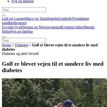
Syn og hørelse
Luft og Lunger
Mave og Tarm
Smerter
Underliv
Fremtidens
sundhetdsvæsen
Usynlig Syg
Hjernen og Nervesystemet
Kvinders helse
Mænds
Helse
Syn og hørelse
Home
»
Diabetes
»
Golf er blevet vejen til et sundere liv med
diabetes
Diabetes og aktiv livsstil
Golf er blevet vejen til et sundere liv med
diabetes