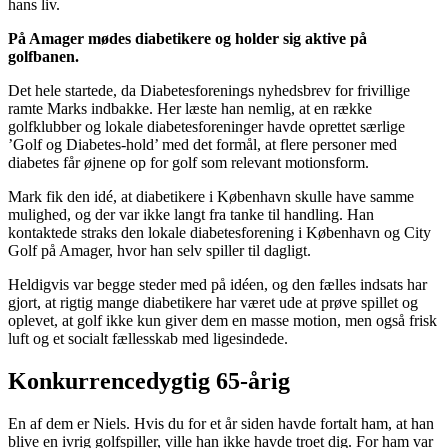
hans liv.
På Amager mødes diabetikere og holder sig aktive på
golfbanen.
Det hele startede, da Diabetesforenings nyhedsbrev for frivillige
ramte Marks indbakke. Her læste han nemlig, at en række
golfklubber og lokale diabetesforeninger havde oprettet særlige
’Golf og Diabetes-hold’ med det formål, at flere personer med
diabetes får øjnene op for golf som relevant motionsform.
Mark fik den idé, at diabetikere i København skulle have samme
mulighed, og der var ikke langt fra tanke til handling. Han
kontaktede straks den lokale diabetesforening i København og City
Golf på Amager, hvor han selv spiller til dagligt.
Heldigvis var begge steder med på idéen, og den fælles indsats har
gjort, at rigtig mange diabetikere har været ude at prøve spillet og
oplevet, at golf ikke kun giver dem en masse motion, men også frisk
luft og et socialt fællesskab med ligesindede.
Konkurrencedygtig 65-årig
En af dem er Niels. Hvis du for et år siden havde fortalt ham, at han
blive en ivrig golfspiller, ville han ikke havde troet dig. For ham var