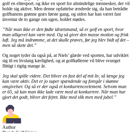
golf en elitesport, og ikke en sport for almindelige mennesker, der vil
holde sig aktive. Men denne opfattelse ændrede sig, da han betrådte
golfbanens grønne græs første gang, og siden har han været fast
inventar de to gange om ugen, holdet mødes.
”Når man ikke er den fødte idrætsmand, så er golf en sport, hvor
man alligevel kan være med. Og så giver den masse motion og frisk
luft. Jeg må indrømme, at det skulle prøves, før jeg blev bidt af det –
men så skete det.”
Og noget tyder da også på, at Niels’ glæde ved sporten, har udviklet
sig til en livslang kærlighed, og at golfkøllerne vil blive svunget
flittigt i rigtig mange år.
Jeg skal spille videre. Det bliver en fast del af mit liv, så længe jeg
kan være aktiv. Det er jo super spændende og foregår i skønne
omgivelser. Og så er der også et konkurrenceelement. Selvom man
er 65, så kan man ikke lade være med at konkurrere. Når man har
gjort det godt, bliver det fejret. Ikke med slik men med jubel.”
Author