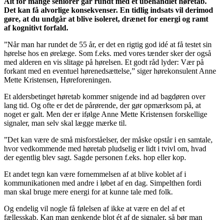
Alt for mange seniorer går rundt med et ubehandlet høretab.
Det kan få alvorlige konsekvenser. En tidlig indsats vil derimod
gøre, at du undgår at blive isoleret, drænet for energi og ramt
af kognitivt forfald.
”Når man har rundet de 55 år, er det en rigtig god idé at få testet sin
hørelse hos en ørelæge. Som f.eks. med vores tænder sker der også
med alderen en vis slitage på hørelsen. Et godt råd lyder: Vær på
forkant med en eventuel hørenedsættelse,” siger hørekonsulent Anne
Mette Kristensen, Høreforeningen.
Et aldersbetinget høretab kommer snigende ind ad bagdøren over
lang tid. Og ofte er det de pårørende, der gør opmærksom på, at
noget er galt. Men der er ifølge Anne Mette Kristensen forskellige
signaler, man selv skal lægge mærke til.
”Det kan være de små misforståelser, der måske opstår i en samtale,
hvor vedkommende med høretab pludselig er lidt i tvivl om, hvad
der egentlig blev sagt. Sagde personen f.eks. hop eller kop.
Et andet tegn kan være fornemmelsen af at blive koblet af i
kommunikationen med andre i løbet af en dag. Simpelthen fordi
man skal bruge mere energi for at kunne tale med folk.
Og endelig vil nogle få følelsen af ikke at være en del af et
fællesskab. Kan man genkende blot ét af de signaler, så bør man