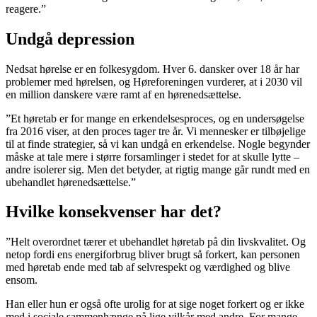
reagere.”
Undgå depression
Nedsat hørelse er en folkesygdom. Hver 6. dansker over 18 år har
problemer med hørelsen, og Høreforeningen vurderer, at i 2030 vil
en million danskere være ramt af en hørenedsættelse.
”Et høretab er for mange en erkendelsesproces, og en undersøgelse
fra 2016 viser, at den proces tager tre år. Vi mennesker er tilbøjelige
til at finde strategier, så vi kan undgå en erkendelse. Nogle begynder
måske at tale mere i større forsamlinger i stedet for at skulle lytte –
andre isolerer sig. Men det betyder, at rigtig mange går rundt med en
ubehandlet hørenedsættelse.”
Hvilke konsekvenser har det?
”Helt overordnet tærer et ubehandlet høretab på din livskvalitet. Og
netop fordi ens energiforbrug bliver brugt så forkert, kan personen
med høretab ende med tab af selvrespekt og værdighed og blive
ensom.
Han eller hun er også ofte urolig for at sige noget forkert og er ikke
med i sociale sammenhænge på lige vilkår med andre. For mange