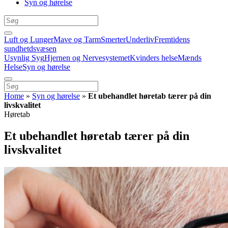
Syn og hørelse
Luft og Lunger
Mave og Tarm
Smerter
Underliv
Fremtidens
sundhetdsvæsen
Usynlig Syg
Hjernen og Nervesystemet
Kvinders helse
Mænds
Helse
Syn og hørelse
Home
»
Syn og hørelse
»
Et ubehandlet høretab tærer på din
livskvalitet
Høretab
Et ubehandlet høretab tærer på din
livskvalitet