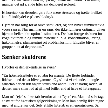
munder det ud i, at de føler sig decideret isoleret.
Et høretab kan desuden gøre folk mere stressede og trætte, hvilket
kan få indflydelse på ens blodtryk.
Hjernen har brug for at blive stimuleret, og den bliver stimuleret via
vores sanser. Når man har en sans, der ikke fungerer optimalt, bliver
hjernen heller ikke optimalt stimuleret. Det kan forøge risikoen for
kognitivt forfald og ramme evnerne til bl.a. koncentration, læring,
hukommelse, planlægning og problemløsning. Endelig bliver en
gruppe ramt af depression.”
Sænker skuldrene
Hvorfor er den erkendelse så svær?
”En hørenedsættelse er et tabu for mange. De fleste forbinder
lidelsen med det at blive gammel. Og så må vi erkende, at nogle
sansetab har en lidt højere status end andre. Det er stadig sådan, at
det ser mere smart ud at gå med briller end at have et høreapparat.
Man må ”eje” sit høretab fremfor at det ”ejer” én. Man må selv tage
ansvaret for høretabets følgevirkninger. Man kan nemlig ikke regne
med, at andre gør det. Selv et lille høretab er en energisluger. Så