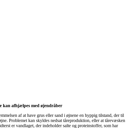
rne kan afhjælpes med øjendråber
mmelsen af at have grus eller sand i øjnene en hyppig tilstand, der til
jne. Problemet kan skyldes nedsat tåreproduktion, eller at tårevæsken
idterst er vandlaget, der indeholder salte og proteinstoffer, som har