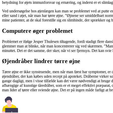
betydning for øjets immunforsvar og ernæring, og inderst er et slimlag, 
Ved undersøgelse hos øjenlægen kan man se problemet ved at putte en 
eller sand i øjet, når man har tørre øjne. ”Øjnene ser umiddelbart no
mine patienter, at de skal forestille sig en slimhinde, der sprækker og 
Computere øger problemet
Problemet er ifølge Jesper Thulesen tiltagende, fordi stadigt flere dan
glemmer man at blinke, når man koncentrerer sig ved skærmen. ”Man bl
minuttet. Det er det samme, der sker, når vi ser fjernsyn. Det kan svie
Øjendråber lindrer tørre øjne
Tørre øjne er ikke synstruende, men når man først har symptomer, er de
øjendråber, der kan købes uden recept på apoteket. Dråberne virker som
gange dagligt, men i visse tilfælde kan det være nødvendigt at bruge 
afhængige af kunstige tåredråber, som er et meget effektivt præparat, d
man lider af tørre eller sviende øjne. Det er på ingen måde farligt at b