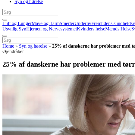
Syn og hørelse
Luft og Lunger
Mave og Tarm
Smerter
Underliv
Fremtidens sundhetds
Usynlig Syg
Hjernen og Nervesystemet
Kvinders helse
Mænds Helse
S
Home
»
Syn og hørelse
»
25% af danskerne har problemer med tø
Øjendråber
25% af danskerne har problemer med tørr