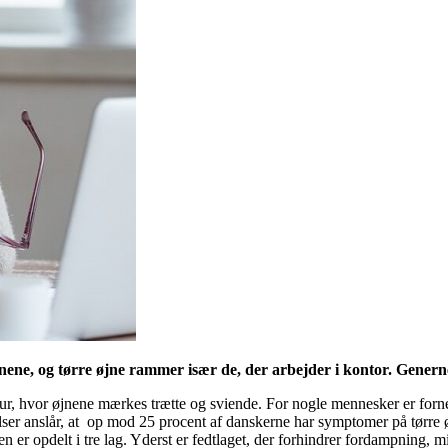
jnene, og tørre øjne rammer især de, der arbejder i kontor. Gene
biltur, hvor øjnene mærkes trætte og sviende. For nogle mennesker er forne
ser anslår, at op mod 25 procent af danskerne har symptomer på tørre ø
men er opdelt i tre lag. Yderst er fedtlaget, der forhindrer fordampning, m