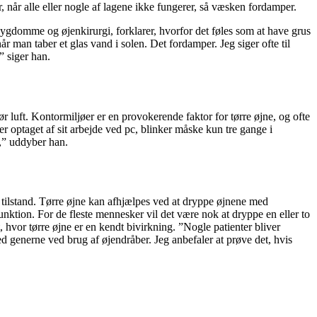
r, når alle eller nogle af lagene ikke fungerer, så væsken fordamper.
ygdomme og øjenkirurgi, forklarer, hvorfor det føles som at have grus
 man taber et glas vand i solen. Det fordamper. Jeg siger ofte til
” siger han.
r luft. Kontormiljøer er en provokerende faktor for tørre øjne, og ofte
optaget af sit arbejde ved pc, blinker måske kun tre gange i
d,” uddyber han.
k tilstand. Tørre øjne kan afhjælpes ved at dryppe øjnene med
unktion. For de fleste mennesker vil det være nok at dryppe en eller to
hvor tørre øjne er en kendt bivirkning. ”Nogle patienter bliver
med generne ved brug af øjendråber. Jeg anbefaler at prøve det, hvis