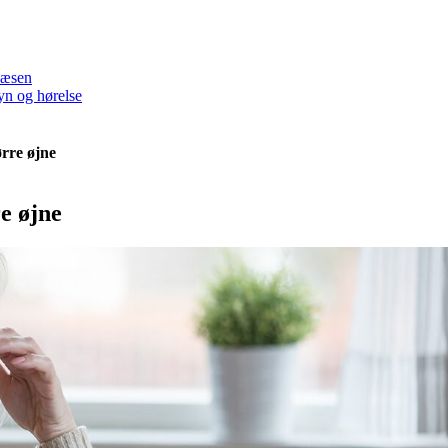
væsen
yn og hørelse
rre øjne
e øjne