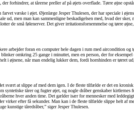
der forhindrer, at tårerne preller af på øjets overflade. Tørre øjne opstå
farvet væske i øjet. Øjenlæge Jesper Thulesen, der har speciale i øjens
rmale ud, men man kan sammenligne beskadigelsen med, hvad der sker, når
blotter de små følenerver. Det giver irritationsfornemmelse og tørre øjne,
skere arbejder foran en computer hele dagen i rum med aircondition og tø
inker omkring 25 gange i minuttet, men en person, der for eksempel er 
 helt i øjnene, når man endelig lukker dem, fordi hornhinden er tørret u
t svært at slippe af med dem igen. I de fleste tilfælde er det en kronis
 syntetiske tårer og fugter øjet, og nogle dråber genskaber kirtlernes f
dråberne hver anden time. Det gælder især for mennesker med leddegigt, 
er virker efter få sekunder. Man kan i de fleste tilfælde slippe helt af 
ruge kunstige tåredråber,” siger Jesper Thulesen.