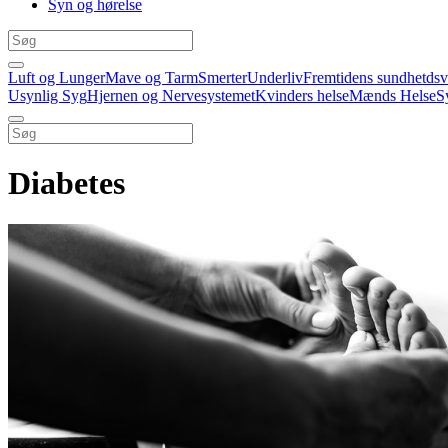
Syn og hørelse
Luft og Lunger
Mave og Tarm
Smerter
Underliv
Fremtidens sundhetds
Usynlig Syg
Hjernen og Nervesystemet
Kvinders helse
Mænds Helse
S
Diabetes