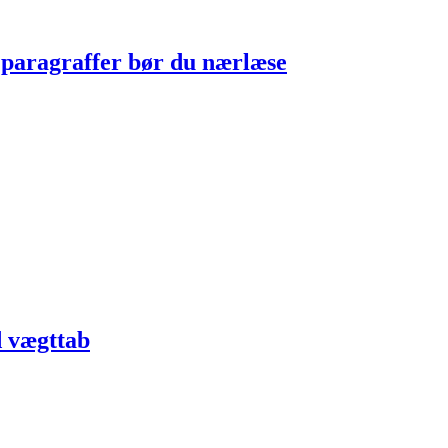
e paragraffer bør du nærlæse
d vægttab