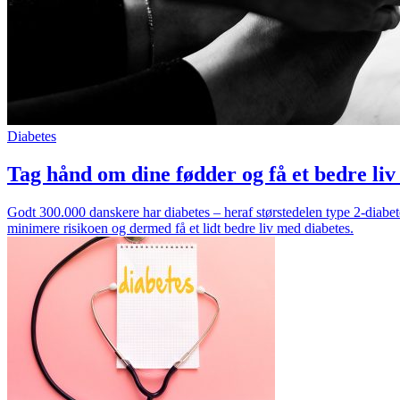
Diabetes
Tag hånd om dine fødder og få et bedre liv
Godt 300.000 danskere har diabetes – heraf størstedelen type 2-diabete
minimere risikoen og dermed få et lidt bedre liv med diabetes.