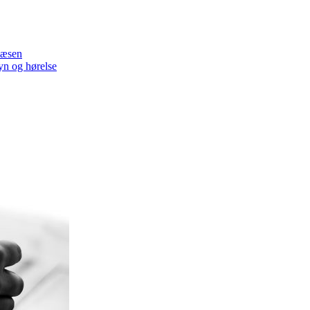
væsen
yn og hørelse