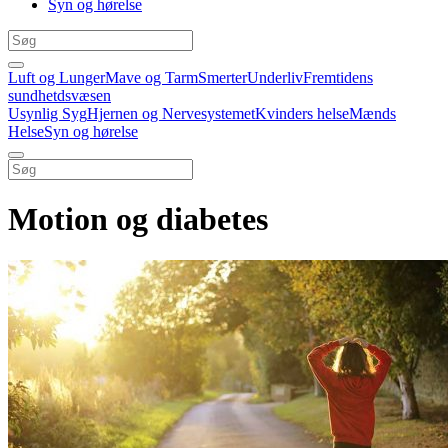
Syn og hørelse
Luft og Lunger
Mave og Tarm
Smerter
Underliv
Fremtidens
sundhetdsvæsen
Usynlig Syg
Hjernen og Nervesystemet
Kvinders helse
Mænds
Helse
Syn og hørelse
Motion og diabetes