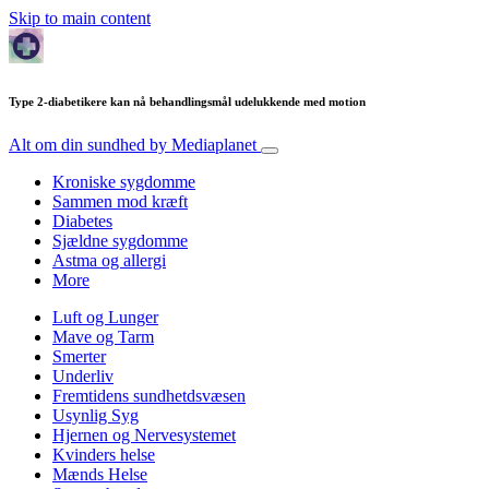
Skip to main content
Type 2-diabetikere kan nå behandlingsmål udelukkende med motion
Alt om din sundhed
by Mediaplanet
Kroniske sygdomme
Sammen mod kræft
Diabetes
Sjældne sygdomme
Astma og allergi
More
Luft og Lunger
Mave og Tarm
Smerter
Underliv
Fremtidens sundhetdsvæsen
Usynlig Syg
Hjernen og Nervesystemet
Kvinders helse
Mænds Helse