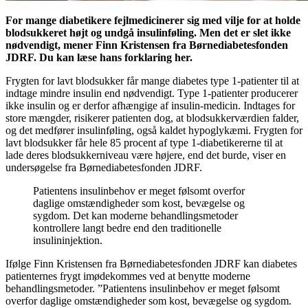
For mange diabetikere fejlmedicinerer sig med vilje for at holde
blodsukkeret højt og undgå insulinføling. Men det er slet ikke
nødvendigt, mener Finn Kristensen fra Børnediabetesfonden
JDRF. Du kan læse hans forklaring her.
Frygten for lavt blodsukker får mange diabetes type 1-patienter til at
indtage mindre insulin end nødvendigt. Type 1-patienter producerer
ikke insulin og er derfor afhængige af insulin-medicin. Indtages for
store mængder, risikerer patienten dog, at blodsukkerværdien falder,
og det medfører insulinføling, også kaldet hypoglykæmi. Frygten for
lavt blodsukker får hele 85 procent af type 1-diabetikererne til at
lade deres blodsukkerniveau være højere, end det burde, viser en
undersøgelse fra Børnediabetesfonden JDRF.
Patientens insulinbehov er meget følsomt overfor
daglige omstændigheder som kost, bevægelse og
sygdom. Det kan moderne behandlingsmetoder
kontrollere langt bedre end den traditionelle
insulininjektion.
Ifølge Finn Kristensen fra Børnediabetesfonden JDRF kan diabetes
patienternes frygt imødekommes ved at benytte moderne
behandlingsmetoder. ”Patientens insulinbehov er meget følsomt
overfor daglige omstændigheder som kost, bevægelse og sygdom.