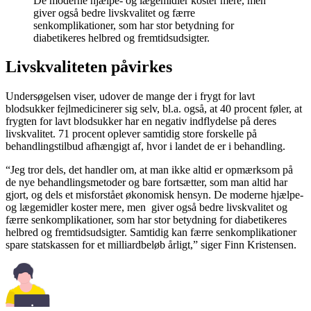
De moderne hjælpe- og lægemidler koster mere, men
giver også bedre livskvalitet og færre
senkomplikationer, som har stor betydning for
diabetikeres helbred og fremtidsudsigter.
Livskvaliteten påvirkes
Undersøgelsen viser, udover de mange der i frygt for lavt
blodsukker fejlmedicinerer sig selv, bl.a. også, at 40 procent føler, at
frygten for lavt blodsukker har en negativ indflydelse på deres
livskvalitet. 71 procent oplever samtidig store forskelle på
behandlingstilbud afhængigt af, hvor i landet de er i behandling.
“Jeg tror dels, det handler om, at man ikke altid er opmærksom på
de nye behandlingsmetoder og bare fortsætter, som man altid har
gjort, og dels et misforstået økonomisk hensyn. De moderne hjælpe-
og lægemidler koster mere, men giver også bedre livskvalitet og
færre senkomplikationer, som har stor betydning for diabetikeres
helbred og fremtidsudsigter. Samtidig kan færre senkomplikationer
spare statskassen for et milliardbeløb årligt,” siger Finn Kristensen.