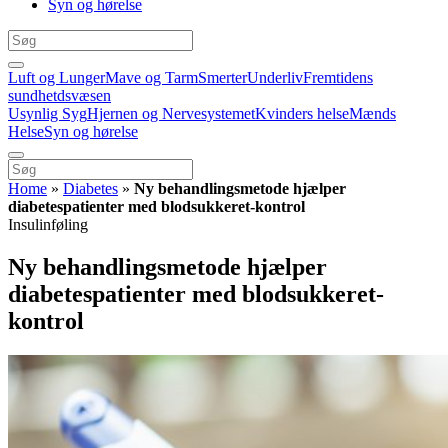
Syn og hørelse
Luft og Lunger
Mave og Tarm
Smerter
Underliv
Fremtidens
sundhetdsvæsen
Usynlig Syg
Hjernen og Nervesystemet
Kvinders helse
Mænds
Helse
Syn og hørelse
Home
»
Diabetes
»
Ny behandlingsmetode hjælper
diabetespatienter med blodsukkeret-kontrol
Insulinføling
Ny behandlingsmetode hjælper
diabetespatienter med blodsukkeret-
kontrol