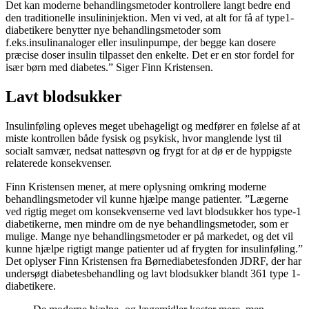
Det kan moderne behandlingsmetoder kontrollere langt bedre end
den traditionelle insulininjektion. Men vi ved, at alt for få af type1-
diabetikere benytter nye behandlingsmetoder som
f.eks.insulinanaloger eller insulinpumpe, der begge kan dosere
præcise doser insulin tilpasset den enkelte. Det er en stor fordel for
især børn med diabetes.” Siger Finn Kristensen.
Lavt blodsukker
Insulinføling opleves meget ubehageligt og medfører en følelse af at
miste kontrollen både fysisk og psykisk, hvor manglende lyst til
socialt samvær, nedsat nattesøvn og frygt for at dø er de hyppigste
relaterede konsekvenser.
Finn Kristensen mener, at mere oplysning omkring moderne
behandlingsmetoder vil kunne hjælpe mange patienter. ”Lægerne
ved rigtig meget om konsekvenserne ved lavt blodsukker hos type-1
diabetikerne, men mindre om de nye behandlingsmetoder, som er
mulige. Mange nye behandlingsmetoder er på markedet, og det vil
kunne hjælpe rigtigt mange patienter ud af frygten for insulinføling.”
Det oplyser Finn Kristensen fra Børnediabetesfonden JDRF, der har
undersøgt diabetesbehandling og lavt blodsukker blandt 361 type 1-
diabetikere.