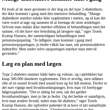
På trods af de store gevinster er der dog en del type 2-diabetikere,
der ikke kommer i gang med den intensive behandling. ”Mange
diabetikere mærker måske ikke sygdommen i starten, og så kan det
være svært at tage sig sammen til at foretage de store ændringer.
Selvom man måske ikke mærker effekten af behandlingen med det
samme, vil det have stor betydning på længere sigt,” siger Troels
Krarup Hansen, der sammenligner behandlingen med
pensionsopsparing. ”Jo tidligere, man kommer i gang med
pensionsopsparingen, jo bedre vilkår har man, når pensionsalderen
indtræffer. Men under selve opsparingen mærker man intet til
gevinsten.”
Læg en plan med lægen
Type 2-diabetes rammer både børn og voksne, og i øjeblikket har
knap 300.000 danskere sygdommen. Den er arvelig, men udløses
ofte af en usund livsstil med usund kost og for lidt motion. Derfor er
det især vigtigt med livsstilsomlægninger, hvis man vil forebygge
følgesygdomme. ”Det er aldrig for sent, når det gælder
livsstilsændringer, men jo før jo bedre. Og det bedste er naturligvis,
hvis man ændrer livsstil, inden man får diabetes,” siger Troels
Krarup Hansen, der opfordrer patienter til at have et tæt samarbejde
med deres praktiserende læge. ”Omdrejningspunktet er den