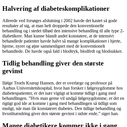
Halvering af diabeteskomplikationer
Allerede ved forsøges afslutning i 2002 havde det kastet så gode
resultater af sig, at man helt droppede den konventionelle
behandling og i stedet tilbød den intensive behandling til alle type 2-
diabetikere. Man kunne blandt andet konstatere, at de intensivt
behandlede patienter havde halvt så mange komplikationer i hjerte,
hjerne, nyrer og øjne sammenlignet med de konventionelt
behandlede. De havde også fald i blodtryk, blodfedt og blodsukker.
Tidlig behandling giver den største
gevinst
Ifølge Troels Krarup Hansen, der er overlæge og professor på
Aarhus Universitetshospital, hvor han forsker i følgesygdomme hos
diabetespatienter, er det især vigtigt at komme tidligt i gang med
behandlingen. ”Hvis man gerne vil undgå følgesygdomme, er det en
rigtigt god ide at komme i gang med behandlingen så tidligt som
muligt, når man får konstateret diabetes. Den tidlige behandling og
livsstilsændring giver den største gevinst i sidste ende,” siger han.
Mange diabetikere kommer ikke i gang