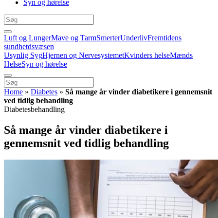
Syn og hørelse
Luft og Lunger
Mave og Tarm
Smerter
Underliv
Fremtidens
sundhetdsvæsen
Usynlig Syg
Hjernen og Nervesystemet
Kvinders helse
Mænds
Helse
Syn og hørelse
Home
»
Diabetes
»
Så mange år vinder diabetikere i gennemsnit
ved tidlig behandling
Diabetesbehandling
Så mange år vinder diabetikere i
gennemsnit ved tidlig behandling