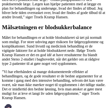
praktiserende læge. Lægen kan hjælpe patienten med at lægge en
plan for behandlingen og undersøge, hvad der findes af tilbud. Jeg
bliver hele tiden overrasket over, hvad der findes af gode tilbud til at
ændre livsstil,” siger Troels Krarup Hansen.
Målsætningen er blodsukkerbalance
Målet for behandlingen er at holde blodsukkeret så tæt på normalt
som muligt. For store udsving øger risikoen for følgesygdomme og
komplikationer. Sund livsstil og medicinsk behandling er de
vigtigste faktorer for at holde blodsukkeret nede. Ifølge Troels
Krarup Hansen er det en god idé at have resultaterne fra blandt
andet Steno 2-studiet i baghovedet, når det gælder om at rådgive
type 2-patienter til at gøre noget ved sygdommen.
”Vi har efterhånden så mange dokumenterede effekter af
behandlingen, og de gode resultater er de bedste argumenter for at
komme i gang med den intensive behandling, selvom det kan være
svært, når man ikke mærker noget til sygdommen i det tidlige stadie.
Det er imidlertid den bedste løsning, hvis man ønsker at gøre mest
muligt for at leve et langt liv uden følgesygdomme,” siger Troels
Krarup Hansen.