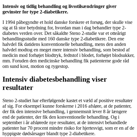
Intensiv og tidlig behandling og livsstilsændringer giver
gevinster for type 2-diabetikere.
I 1994 påbegyndte et hold danske forskere et forsøg, der skulle vise
sig at få stor betydning for, hvordan man i dag behandler type 2-
diabetes verden over. Det såkaldte Steno 2-studie var et otteårigt
behandlingsstudie med 160 danske type 2-diabetikere. Den ene
halvdel fik datidens konventionelle behandling, mens den anden
halvdel modtog en meget mere intensiv behandling, som bestod af
medicin mod forhøjet blodtryk, fedtstof i blodet, forhøjet blodsukker,
mm. Foruden den medicinske behandling fik patienterne gode råd
om sund kost, motion og rygestop.
Intensiv diabetesbehandling viser
resultater
Steno 2-studiet har efterfølgende kastet et væld af positive resultater
af sig. For eksempel kunne forskerne i 2016 afsløre, at de patienter,
der fik den intensive behandling, i gennemsnit lever 8 år længere
end de patienter, der fik den konventionelle behandling. Og i
september i år afslørede nye resultater, at de intensivt behandlede
patienter har 70 procent mindre risiko for hjertesvigt, som er en af de
hyppigste dødsårsager blandt type 2-diabetikere.